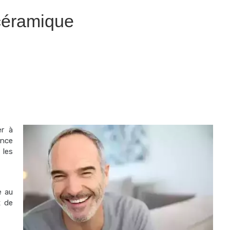
céramique
er à
nce
 les
e au
x de