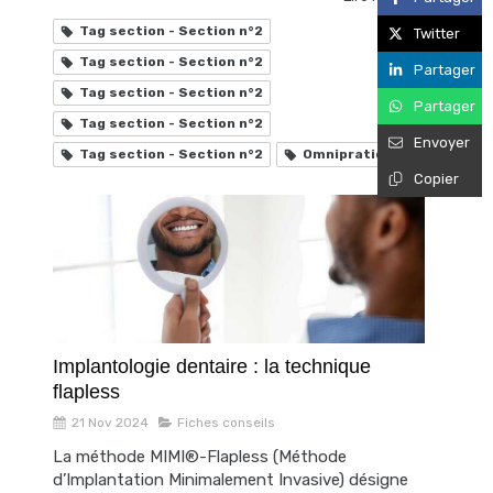
Tag section - Section n°2
Twitter
Tag section - Section n°2
Partager
Tag section - Section n°2
Partager
Tag section - Section n°2
Envoyer
Tag section - Section n°2
Omnipratique
Copier
Implantologie dentaire : la technique
flapless
21 Nov 2024
Fiches conseils
La méthode MIMI®-Flapless (Méthode
d’Implantation Minimalement Invasive) désigne