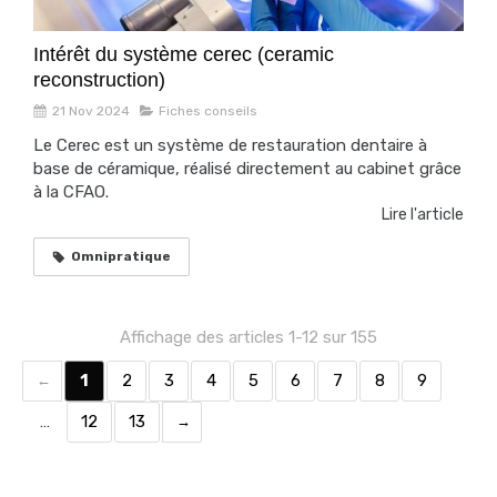
Intérêt du système cerec (ceramic
reconstruction)
21 Nov 2024
Fiches conseils
Le Cerec est un système de restauration dentaire à
base de céramique, réalisé directement au cabinet grâce
à la CFAO.
Lire l'article
Omnipratique
Affichage des articles 1-12 sur 155
1
2
3
4
5
6
7
8
9
…
12
13