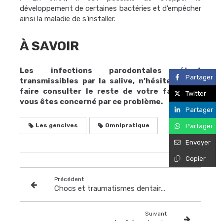
développement de certaines bactéries et d’empêcher
ainsi la maladie de s’installer.
À SAVOIR
Les infections parodontales étant
Partager
transmissibles par la salive, n’hésitez pas à
faire consulter le reste de votre famille si
Twitter
vous êtes concerné par ce problème.
Partager
Les gencives
Omnipratique
Partager
Envoyer
Copier
Précédent
Chocs et traumatismes dentaires
Suivant