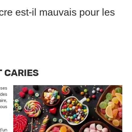
re est-il mauvais pour les
T CARIES
ses
 des
ire,
nous
d’un