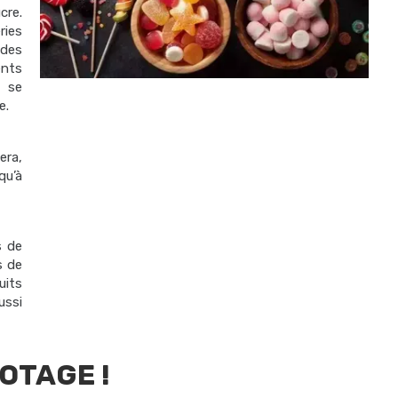
re.
ries
des
ents
 se
e.
era,
qu’à
s de
s de
uits
ussi
OTAGE !