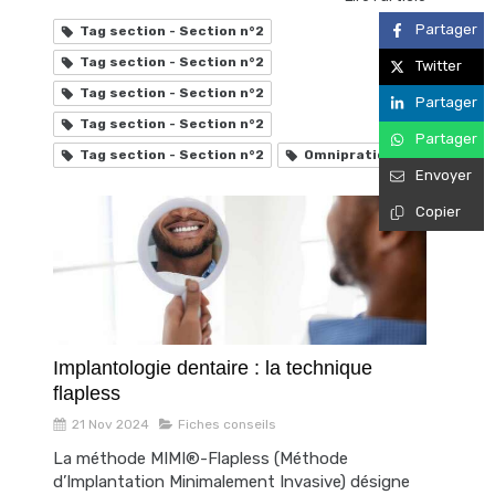
Partager
Tag section - Section n°2
Tag section - Section n°2
Twitter
Tag section - Section n°2
Partager
Tag section - Section n°2
Partager
Tag section - Section n°2
Omnipratique
Envoyer
Copier
Implantologie dentaire : la technique
flapless
21 Nov 2024
Fiches conseils
La méthode MIMI®-Flapless (Méthode
d’Implantation Minimalement Invasive) désigne